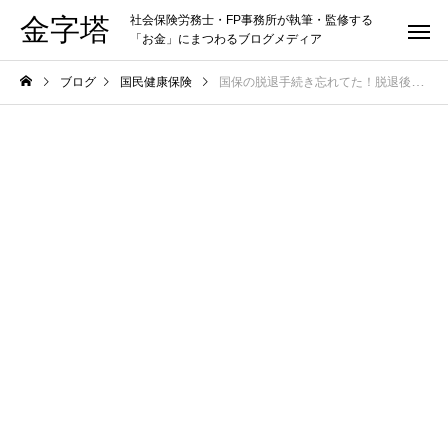
金字塔
社会保険労務士・FP事務所が執筆・監修する
「お金」にまつわるブログメディア
ブログ
国民健康保険
国保の脱退手続き忘れてた！脱退後の保険料は支払う必要あるの！？