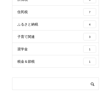
住民税
7
ふるさと納税
4
子育て関連
3
奨学金
1
税金＆節税
1