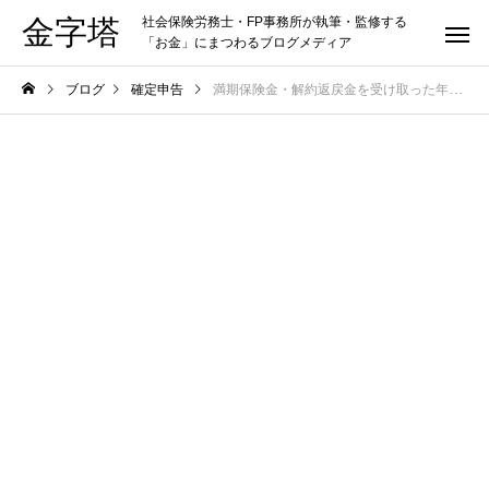
金字塔
社会保険労務士・FP事務所が執筆・監修する
「お金」にまつわるブログメディア
ブログ
確定申告
満期保険金・解約返戻金を受け取った年の確定申告、書き方と記入例