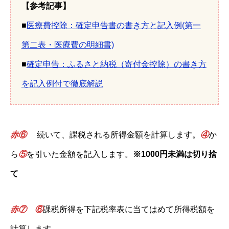
【参考記事】
■
医療費控除：確定申告書の書き方と記入例(第一
第二表・医療費の明細書)
■
確定申告：ふるさと納税（寄付金控除）の書き方
を記入例付で徹底解説
赤
⑥
続いて、課税される所得金額を計算します。
④
か
ら
⑤
を引いた金額を記入します。
※1000円未満は切り捨
て
赤
⑦
⑥
課税所得を下記税率表に当てはめて所得税額を
計算します。