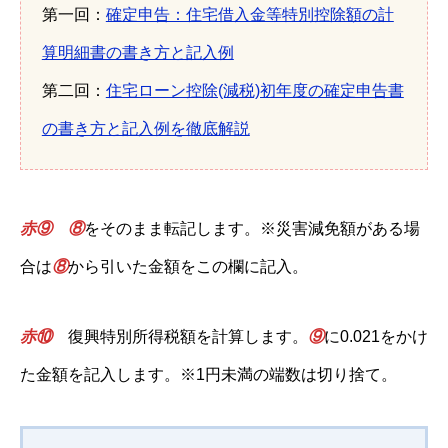
第一回：
確定申告：住宅借入金等特別控除額の計
算明細書の書き方と記入例
第二回：
住宅ローン控除(減税)初年度の確定申告書
の書き方と記入例を徹底解説
赤⑨
⑧
をそのまま転記します。※災害減免額がある場
合は
⑧
から引いた金額をこの欄に記入。
赤
⑩
復興特別所得税額を計算します。
⑨
に0.021をかけ
た金額を記入します。※1円未満の端数は切り捨て。