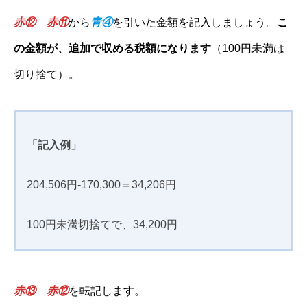
赤
⑫
赤⑪
から
青④
を引いた金額を記入しましょう。
こ
の金額が、追加で収める税額になります
（100円未満は
切り捨て）。
「記入例」
204,506円-170,300＝34,206円
100円未満切捨てで、34,200円
赤
⑬
赤⑫
を転記します。