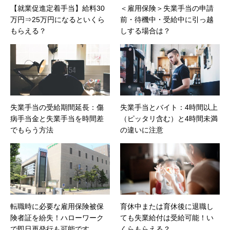
【就業促進定着手当】給料30
＜雇用保険＞失業手当の申請
万円⇒25万円になるといくら
前・待機中・受給中に引っ越
もらえる？
しする場合は？
失業手当の受給期間延長：傷
失業手当とバイト：4時間以上
病手当金と失業手当を時間差
（ピッタリ含む）と4時間未満
でもらう方法
の違いに注意
転職時に必要な雇用保険被保
育休中または育休後に退職し
険者証を紛失！ハローワーク
ても失業給付は受給可能！い
で即日再発行も可能です
くらもらえる？