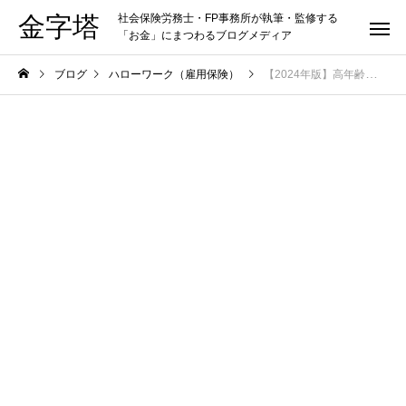
金字塔
社会保険労務士・FP事務所が執筆・監修する
「お金」にまつわるブログメディア
ブログ
ハローワーク（雇用保険）
【2024年版】高年齢雇用継続給付金の早見表